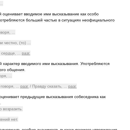
...
й
оценивает
вводимое
ими
высказывание
как
особо
отребляются
большей
частью
в
ситуациях
неофициального
оворя
, ...
ли
честно
, (
то
) ...
сердце
, ...
разг
.
й
характер
вводимого
ими
высказывания
.
Употребляются
ого
общения
.
оря
, ...
говоря
, ...
разг
.
/
Правду
сказать
, ...
разг
.
оценивает
предыдущие
высказывания
собеседника
как
.
о
возразить
.
жений
нет
.
одчеркнуть
особую
значимость
высказываемого
утверждения
.