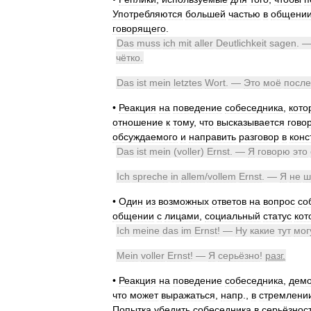
Употребляются
большей
частью
в
общени
говорящего
.
Das
muss
ich
mit
aller
Deutlichkeit
sagen
. 
чётко
.
Das
ist
mein
letztes
Wort
. —
Это
моё
посл
•
Реакция
на
поведение
собеседника
,
кото
отношение
к
тому
,
что
высказывается
гово
обсуждаемого
и
направить
разговор
в
конс
Das
ist
mein
(
voller
)
Ernst
. —
Я
говорю
это
Ich
spreche
in
allem
/
vollem
Ernst
. —
Я
не
ш
•
Один
из
возможных
ответов
на
вопрос
со
общении
с
лицами
,
социальный
статус
кот
Ich
meine
das
im
Ernst
! —
Ну
какие
тут
мог
Mein
voller
Ernst
! —
Я
серьёзно
!
разг
.
•
Реакция
на
поведение
собеседника
,
дем
что
может
выражаться
,
напр
.,
в
стремлени
Попытка
убедить
собеседника
в
серьёзнос