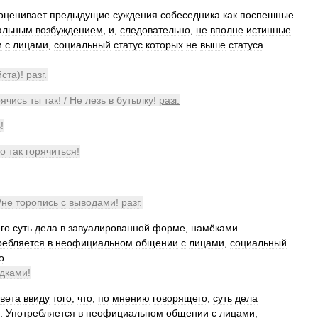
оценивает
предыдущие
суждения
собеседника
как
поспешные
альным
возбуждением
,
и
,
следовательно
,
не
вполне
истинные
.
и
с
лицами
,
социальный
статус
которых
не
выше
статуса
йста
)!
разг
.
рячись
ты
так
! /
Не
лезь
в
бутылку
!
разг
.
ь
!
о
так
горячиться
!
/
не
торопись
с
выводами
!
разг
.
го
суть
дела
в
завуалированной
форме
,
намёками
.
ребляется
в
неофициальном
общении
с
лицами
,
социальный
о
.
адками
!
твета
ввиду
того
,
что
,
по
мнению
говорящего
,
суть
дела
.
Употребляется
в
неофициальном
общении
с
лицами
,