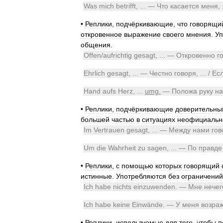
Was
mich
betrifft
, ... —
Что
касается
меня
, 
•
Реплики
,
подчёркивающие
,
что
говорящи
откровенное
выражение
своего
мнения
.
Уп
общения
.
Offen
/
aufrichtig
gesagt
, ... —
Откровенно
г
Ehrlich
gesagt
, ... —
Честно
говоря
, ... /
Ес
Hand
aufs
Herz
, ...
umg
.
—
Положа
руку
на
•
Реплики
,
подчёркивающие
доверительны
большей
частью
в
ситуациях
неофициальн
Im
Vertrauen
gesagt
, ... —
Между
нами
гов
Um
die
Wahrheit
zu
sagen
, ... —
По
правде
•
Реплики
,
с
помощью
которых
говорящий
истинные
.
Употребляются
без
ограничений
Ich
habe
nichts
einzuwenden
. —
Мне
нечег
Ich
habe
keine
Einwände
. —
У
меня
возра
•
Реплики
,
используемые
для
того
,
чтобы
п