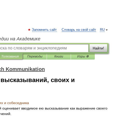
Запомнить сайт
Словарь на свой сайт
RU
едии на Академике
Найти!
Толкования
Переводы
Книги
Игры ⚽
ch Kommunikation
а высказываний, своих и
их
и
собеседника
й
оценивает
вводимое
ею
высказывание
как
выражение
своего
ичений
.