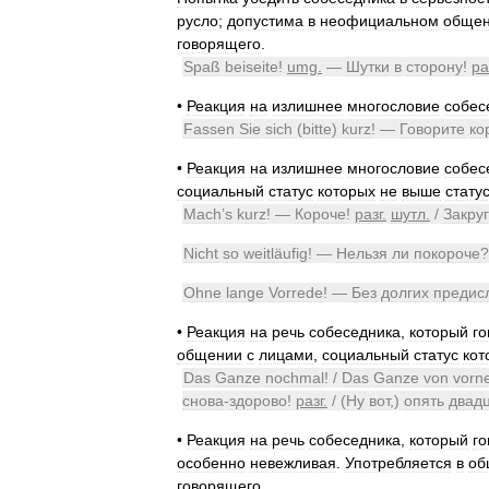
русло
;
допустима
в
неофициальном
обще
говорящего
.
Spaß
beiseite
!
umg
.
—
Шутки
в
сторону
!
ра
•
Реакция
на
излишнее
многословие
собес
Fassen
Sie
sich
(
bitte
)
kurz
! —
Говорите
ко
•
Реакция
на
излишнее
многословие
собес
социальный
статус
которых
не
выше
стату
Mach
’
s
kurz
! —
Короче
!
разг
.
шутл
.
/
Закру
Nicht
so
weitläufig
! —
Нельзя
ли
покороче
?
Ohne
lange
Vorrede
! —
Без
долгих
предис
•
Реакция
на
речь
собеседника
,
который
го
общении
с
лицами
,
социальный
статус
кот
Das
Ganze
nochmal
! /
Das
Ganze
von
vorn
снова
-
здорово
!
разг
.
/ (
Ну
вот
,)
опять
двад
•
Реакция
на
речь
собеседника
,
который
го
особенно
невежливая
.
Употребляется
в
об
говорящего
.