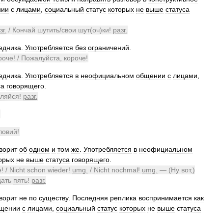
нии
с
лицами
,
социальный
статус
которых
не
выше
статуса
зг
.
/
Кончай
шутить
/
свои
шут
(
оч
)
ки
!
разг
.
едника
.
Употребляется
без
ограничений
.
роче
! /
Пожалуйста
,
короче
!
едника
.
Употребляется
в
неофициальном
общении
с
лицами
,
са
говорящего
.
гляйся
!
разг
.
ловий
!
ворит
об
одном
и
том
же
.
Употребляется
в
неофициальном
орых
не
выше
статуса
говорящего
.
e
! /
Nicht
schon
wieder
!
umg
.
/
Nicht
nochmal
!
umg
.
— (
Ну
вот
,)
цать
пять
!
разг
.
ворит
не
по
существу
.
Последняя
реплика
воспринимается
как
щении
с
лицами
,
социальный
статус
которых
не
выше
статуса