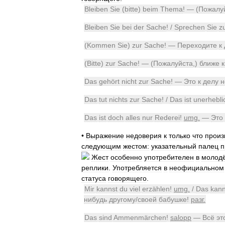
Bleiben
Sie
(
bitte
)
beim
Thema
! — (
Пожалу
Bleiben
Sie
bei
der
Sache
! /
Sprechen
Sie
z
(
Kommen
Sie
)
zur
Sache
! —
Переходите
к
(
Bitte
)
zur
Sache
! — (
Пожалуйста
,)
ближе
к
Das
gehört
nicht
zur
Sache
! —
Это
к
делу
н
Das
tut
nichts
zur
Sache
! /
Das
ist
unerhebli
Das
ist
doch
alles
nur
Rederei
!
umg
.
—
Это
•
Выражение
недоверия
к
только
что
произ
следующим
жестом:
указательный
палец
п
Жест
особенно
употребителен
в
молод
реплики
.
Употребляется
в
неофициальном
статуса
говорящего
.
Mir
kannst
du
viel
erzählen
!
umg
.
/
Das
kann
нибудь
другому
/
своей
бабушке
!
разг
.
Das
sind
Ammenmärchen
!
salopp
—
Всё
эт