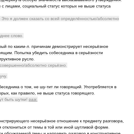
и
с
лицами
,
социальный
статус
которых
не
выше
статуса
—
Это
я
должен
сказать
со
всей
определённостью
/
абсолютно
еднее
слово
.
рый
по
каким
-
л
.
причинам
демонстрирует
несерьёзное
рящим
.
Попытка
убедить
собеседника
в
серьёзности
труктивное
русло
.
совершенно
/
абсолютно
серьёзно
.
учу
.
беседника
о
том
,
не
шу
-
тит
ли
говорящий
.
Употребляется
в
орых
,
как
правило
,
не
выше
статуса
говорящего
.
ут
быть
шутки
!
разг
.
онстрирующего
несерьёзное
отношение
к
предмету
разговора
,
и
отклониться
от
темы
в
той
или
иной
шутливой
форме
.
ти
обсуждаемой
темы
и
направить
разговор
в
конструктивное