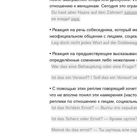
отношению
к
женщинам
.
Сегодня
это
огра
Du
hast
aber
Haare
auf
den
Zähnen
!
salopp
не
клади
!
разг
.
•
Реакция
на
речь
собеседника
,
который
м
неофициальном
общении
с
лицами
,
социа
Leg
doch
nicht
jedes
Wort
auf
die
Goldwaag
•
Реакция
на
предшествующее
высказыван
определённые
сомнения
либо
нежелание
War
das
eine
Behauptung
oder
eine
Frage
?
Ist
das
ein
Vorwurf
? /
Soll
das
ein
Vorwurf
se
•
С
помощью
этих
реплик
говорящий
хочет
что
не
вполне
понял
эти
намерения
(
насто
реплики
по
отношению
к
лицам
,
социальн
Ist
das
Ihr
/
dein
Ernst
? —
Вы
/
ты
это
серьёз
Ist
das
Scherz
oder
Ernst
? —
Кроме
шуток
Meinst
du
das
ernst
? —
Ты
шутишь
или
се