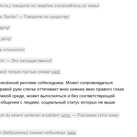
йста
,)
говорите
по
теме
/
не
отклоняйтесь
от
темы
!
ur
Sache
! —
Говорите
по
существу
!
делу
!
делу
!
е
относится
!
ch
! —
Это
несущественно
!
всё
только
пустые
слова
!
разг
.
несённой
реплике
собеседника
.
Может
сопровождаться
равой
руки
слегка
оттягивает
вниз
нижнее
веко
правого
глаза
ёжной
среде
,
может
выполняться
и
без
соответствующей
общении
с
лицами
,
социальный
статус
которых
не
выше
st
du
einem
anderen
erzählen
!
umg
.
—
Расскажи
(
это
)
кому
-
о
(
бабушкины
)
сказки
/
небылицы
.
разг
.