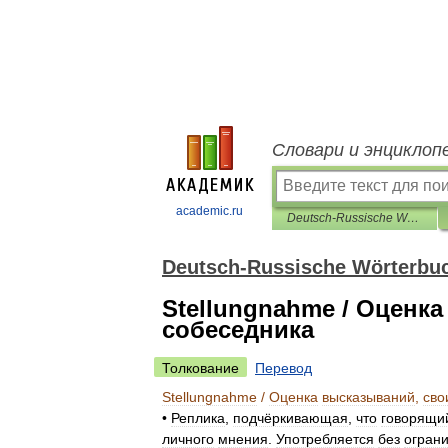
Словари и энциклоп
academic.ru
Deutsch-Russische Wörterbuch Kommunikation
Deutsch-Russische Wörterbu
Stellungnahme / Оценк
собеседника
Толкование
Перевод
Stellungnahme
/
Оценка
высказываний
,
сво
•
Реплика
,
подчёркивающая
,
что
говорящи
личного
мнения
.
Употребляется
без
огран