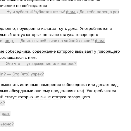
ничение
не
соблюдается
.
—
Ну
и
зубастый
/
зубастая
же
ты
!
фам
.
/
Да
,
тебе
палец
в
рот
едленно
,
неуверенно
излагает
суть
дела
.
Употребляется
в
льный
статус
которых
не
выше
статуса
говорящего
.
e
!
umg
.
—
Да
что
ты
всё
в
час
по
чайной
ложке
?!
фам
.
ие
собеседника
,
содержание
которого
вызывает
у
говорящего
соглашаться
с
ним
.
 —
Это
что
—
утверждение
или
вопрос
?
in
? —
Это
(
что
)
упрёк
?
выяснить
истинные
намерения
собеседника
или
делает
вид
,
лько
абсурдными
они
ему
представляются
).
Употребляются
ый
статус
которых
не
выше
статуса
говорящего
.
но
?
?
разг
.
рьёзно
?