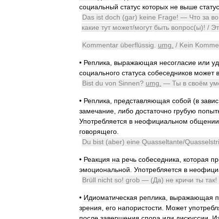
социальный
статус
которых
не
выше
стату
Das
ist
doch
(
gar
)
keine
Frage
! —
Что
за
во
какие
тут
может
/
могут
быть
вопрос
(
ы
)! /
Эт
Kommentar
überflüssig
.
umg
.
/
Kein
Komme
•
Реплика
,
выражающая
несогласие
или
у
социального
статуса
собеседников
может
Bist
du
von
Sinnen
?
umg
.
—
Ты
в
своём
ум
•
Реплика
,
представляющая
собой
(
в
зави
замечание
,
либо
достаточно
грубую
попыт
Употребляется
в
неофициальном
общении
говорящего
.
Du
bist
(
aber
)
eine
Quasseltante
/
Quasselstr
•
Реакция
на
речь
собеседника
,
которая
пр
эмоциональной
.
Употребляется
в
неофици
Brüll
nicht
so
!
grob
— (
Да
)
не
кричи
ты
так
!
•
Идиоматическая
реплика
,
выражающая
п
зрения
,
его
напористости
.
Может
употребл
после
завершения
спора
или
дискуссии
.
И