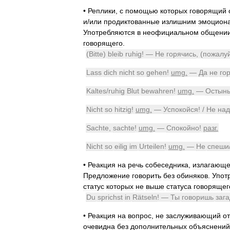
•
Реплики
,
с
помощью
которых
говорящий
и
/
или
продиктованные
излишним
эмоцион
Употребляются
в
неофициальном
общени
говорящего
.
(
Bitte
)
bleib
ruhig
! —
Не
горячись
, (
пожалу
Lass
dich
nicht
so
gehen
!
umg
.
—
Да
не
го
Kaltes
/
ruhig
Blut
bewahren
!
umg
.
—
Остын
Nicht
so
hitzig
!
umg
.
—
Успокойся
! /
Не
над
Sachte
,
sachte
!
umg
.
—
Спокойно
!
разг
.
Nicht
so
eilig
im
Urteilen
!
umg
.
—
Не
спеши
•
Реакция
на
речь
собеседника
,
излагающе
Предложение
говорить
без
обиняков
.
Упот
статус
которых
не
выше
статуса
говорящег
Du
sprichst
in
Rätseln
! —
Ты
говоришь
заг
•
Реакция
на
вопрос
,
не
заслуживающий
о
очевидна
без
дополнительных
объяснений