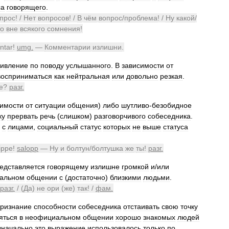
са
говорящего
.
прос
! /
Нет
вопросов
! /
В
чём
вопрос
/
проблема
! /
Ну
какой
/
о
вне
всякого
сомнения
!
ntar
!
umg
.
—
Комментарии
излишни
.
дивление
по
поводу
услышанного
.
В
зависимости
от
восприниматься
как
нейтральная
или
довольно
резкая
.
е
?
разг
.
симости
от
ситуации
общения
)
либо
шутливо
-
безобидное
ку
прервать
речь
(
слишком
)
разговорчивого
собеседника
.
с
лицами
,
социальный
статус
которых
не
выше
статуса
ippe
!
salopp
—
Ну
и
болтун
/
болтушка
же
ты
!
разг
.
едставляется
говорящему
излишне
громкой
и
/
или
альном
общении
с
(
достаточно
)
близкими
людьми
.
разг
.
/ (
Да
)
не
ори
(
же
)
так
! /
фам
.
ризнание
способности
собеседника
отстаивать
свою
точку
яться
в
неофициальном
общении
хорошо
знакомых
людей
значально
это
выражение
использовалось
только
по